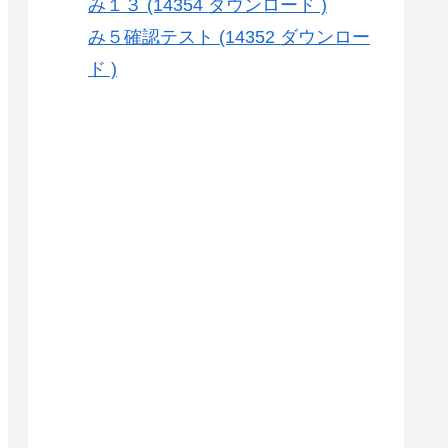
み１３ (14354 ダウンロード )
み５確認テスト (14352 ダウンロー
ド )