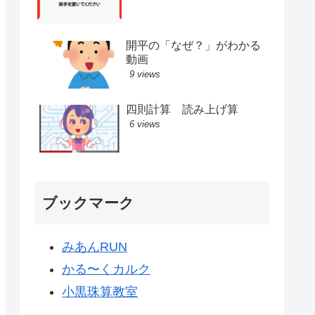
開平の「なぜ？」がわかる
動画
9 views
四則計算 読み上げ算
6 views
ブックマーク
みあんRUN
かる〜くカルク
小黒珠算教室